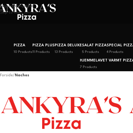
Skip to navigation
Skip to main content
PIZZA
PIZZA PLUS
PIZZA DELUXE
SALAT PIZZA
SPECIAL PIZZ
10 Products
11 Products
13 Products
5 Products
4 Products
HJEMMELAVET VARMT PIZZ
7 Products
Forside
/
Nachos