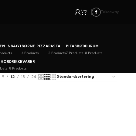
Takeaway
EN INBAGT
BØRNE PIZZA
PASTA
PITABRØD
DURUM
roducts
4 Products
2 Products
7 Products
8 Products
EHØR
DRIKKEVARER
ducts
8 Products
9
12
18
24