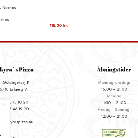
3. Nachos
chos
115,00
kr.
kyra`s Pizza
Åbningstider
l.Guldagervej 11
Mandag-onsdag:
6710 Esbjerg V
16:00 – 21:00
Torsdag:
+45 75 15 10 20
11:30 – 21:00
45 75 46 19 20
Fredag - Søndag:
12:00 – 21:00
o@ankyraspizza.nu
u