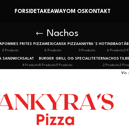
FORSIDE
TAKEAWAY
OM OS
KONTAKT
Nachos
A
POMMES FRITES PIZZA
MEXICANSK PIZZA
ANKYRA´S HOT
INDBAGT
ÅB
2 Products
6 Products
3 Products
6 Products
3 P
A SANDWICH
SALAT
BURGER
GRILL OG SPECIALITETER
NACHOS
TILB
4 Products
8 Products
11 Products
2 Products
3 Pro
Vis