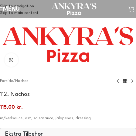
Skip to navigation
MENU
Skip to main content
Klik for at forstørre
Forside
/
Nachos
112. Nachos
115,00
kr.
m/kødsauce, ost, salsasauce, jalapenos, dressing