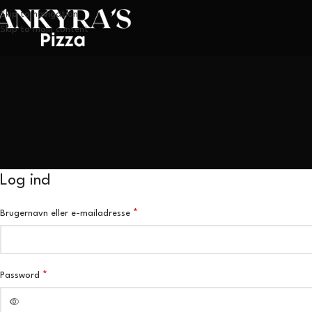
Skip to navigation
Skip to main content
Log ind
*
Brugernavn eller e-mailadresse
*
Password