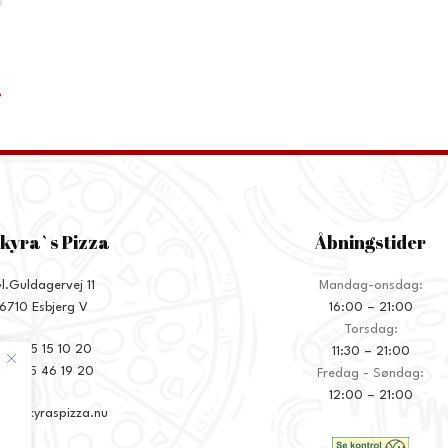
?
kyra`s Pizza
Åbningstider
l.Guldagervej 11
Mandag-onsdag:
6710 Esbjerg V
16:00 – 21:00
Torsdag:
+45 75 15 10 20
11:30 – 21:00
45 75 46 19 20
Fredag - Søndag:
12:00 – 21:00
o@ankyraspizza.nu