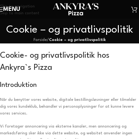
Skip to navigation
MENU
Skip to main content
Cookie – og privatlivspolitik
Forside
/
Cookie – og privatlivspolitik
Cookie- og privatlivspolitik hos
Ankyra`s Pizza
Introduktion
Når du benytter vores website, digitale bestillingsløsninger eller tilmelder
dig vores kundeklub, behandler vi personoplysninger for at kunne levere
vores services.
Vi foretager annoncering via eksterne kanaler, men annoncering og
markedsføring sker ikke via dette website, og websitet anvender ingen