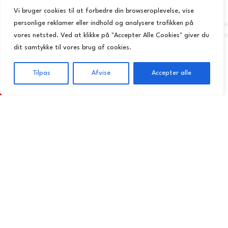
Fredag - Søndag:
Vi bruger cookies til at forbedre din browseroplevelse, vise
12:00 – 21:00
personlige reklamer eller indhold og analysere trafikken på
vores netsted. Ved at klikke på "Accepter Alle Cookies" giver du
dit samtykke til vores brug af cookies.
Tilpas
Afvise
Accepter alle
Ferielukket fra d. 06. juli til og med d. 29. juli
Praktisk
Forside
Takeaway
Kurv
Menu
Forside
Takeaway
Om os
Kontakt
Privatlivspolitik
Handelsbetingelser
ALLERGI INFORMATION
Kontakt os hvis du har spørgsmål vedr. allergene ingredienser i vores
retter.