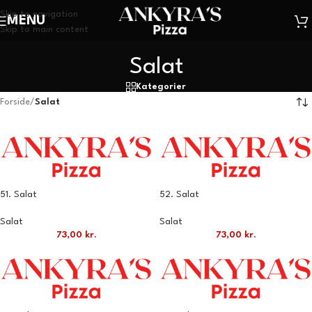
Skip to navigation
MENU
Skip to main content
Salat
Kategorier
Forside
/
Salat
51. Salat
52. Salat
Salat
Salat
73,00
kr.
73,00
kr.