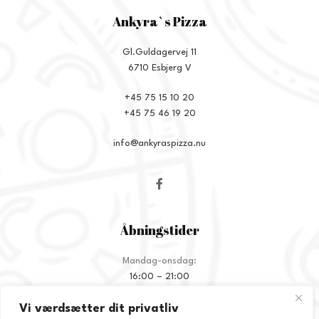
Ankyra`s Pizza
Gl.Guldagervej 11
6710 Esbjerg V
+45 75 15 10 20
+45 75 46 19 20
info@ankyraspizza.nu
Åbningstider
Mandag-onsdag:
16:00 – 21:00
Torsdag:
Vi værdsætter dit privatliv
11:30 – 21:00