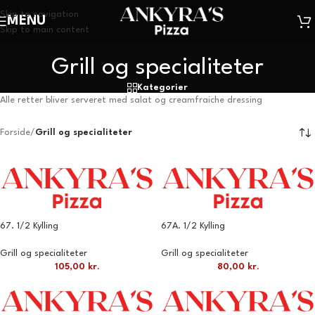
Skip to navigation
MENU
Skip to main content
Grill og specialiteter
Kategorier
Alle retter bliver serveret med salat og creamfraiche dressing
Forside
/
Grill og specialiteter
67. 1/2 Kylling
67A. 1/2 Kylling
Grill og specialiteter
Grill og specialiteter
105,00
kr.
80,00
kr.