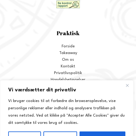
Praktisk
Forside
Takeaway
Om os
Kontakt
Privatlivspolitik
Handelsbetingelser
Vi værdsætter dit privatliv
ALLERGI INFORMATION
Vi bruger cookies til at forbedre din browseroplevelse, vise
Kontakt os hvis du har spørgsmål vedr. allergene ingredienser i vores
personlige reklamer eller indhold og analysere trafikken på
retter.
vores netsted. Ved at klikke på "Accepter Alle Cookies" giver du
dit samtykke til vores brug af cookies.