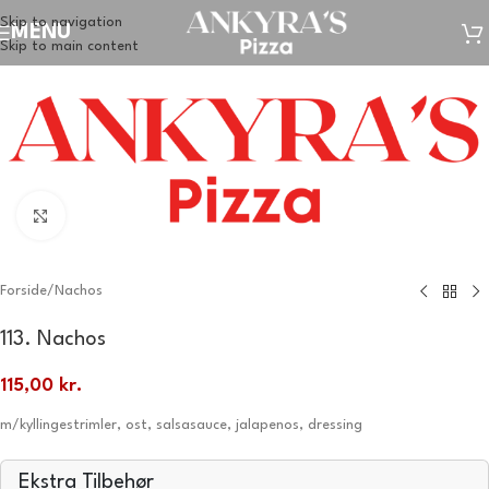
Skip to navigation
MENU
Skip to main content
Klik for at forstørre
Forside
/
Nachos
113. Nachos
115,00
kr.
m/kyllingestrimler, ost, salsasauce, jalapenos, dressing