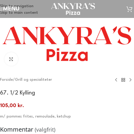
Skip to navigation
MENU
Skip to main content
Klik for at forstørre
Forside
/
Grill og specialiteter
67. 1/2 Kylling
105,00
kr.
m/ pommes frites, remoulade, ketchup