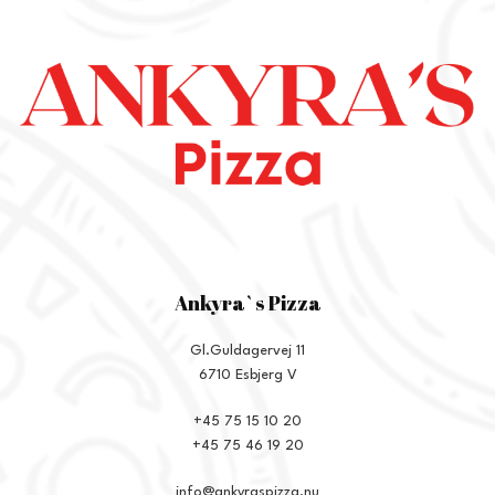
Ankyra`s Pizza
Gl.Guldagervej 11
6710 Esbjerg V
+45 75 15 10 20
+45 75 46 19 20
info@ankyraspizza.nu