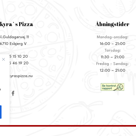
kyra`s Pizza
Åbningstider
l.Guldagervej 11
Mandag-onsdag:
6710 Esbjerg V
16:00 – 21:00
Torsdag:
+45 75 15 10 20
11:30 – 21:00
45 75 46 19 20
Fredag - Søndag:
12:00 – 21:00
o@ankyraspizza.nu
u