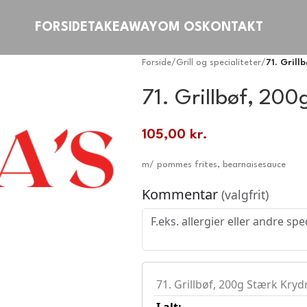
FORSIDE
TAKEAWAY
OM OS
KONTAKT
Forside
/
Grill og specialiteter
/
71. Gril
71. Grillbøf, 20
105,00
kr.
m/ pommes frites, bearnaisesauce