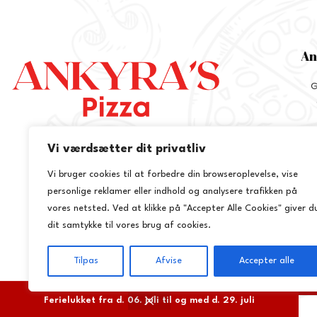
An
G
Vi værdsætter dit privatliv
+
Vi bruger cookies til at forbedre din browseroplevelse, vise
inf
personlige reklamer eller indhold og analysere trafikken på
vores netsted. Ved at klikke på "Accepter Alle Cookies" giver d
dit samtykke til vores brug af cookies.
Tilpas
Afvise
Accepter alle
Ferielukket fra d. 06. juli til og med d. 29. juli
Ankyra`s Pizza @ 2025 | Powered by
NemBestil ApS