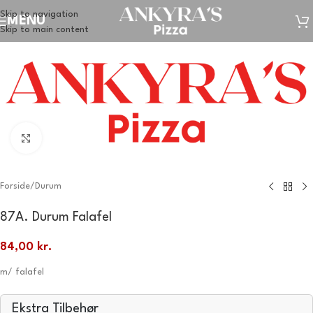
Skip to navigation
MENU
Skip to main content
Klik for at forstørre
Forside
/
Durum
87A. Durum Falafel
84,00
kr.
m/ falafel