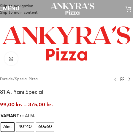
Skip to navigation
MENU
Skip to main content
Klik for at forstørre
Forside
/
Special Pizza
81 A. Yani Special
99,00
kr.
–
375,00
kr.
VARIANT
: ALM.
Alm.
40*40
60x60