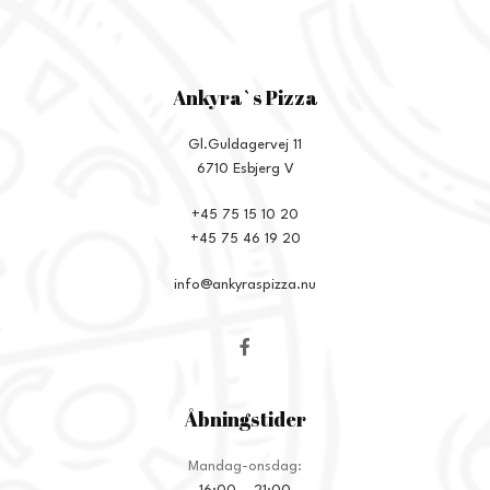
Ankyra`s Pizza
Gl.Guldagervej 11
6710 Esbjerg V
+45 75 15 10 20
+45 75 46 19 20
info@ankyraspizza.nu
Åbningstider
Mandag-onsdag: