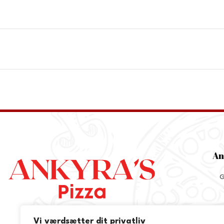
An
G
Vi værdsætter dit privatliv
+