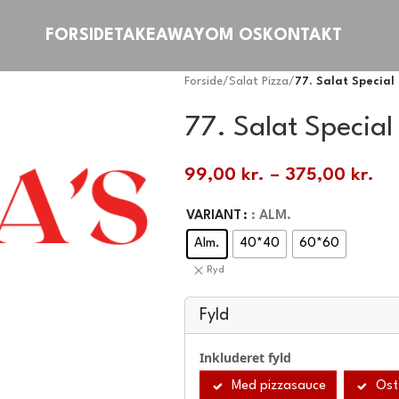
FORSIDE
TAKEAWAY
OM OS
KONTAKT
Forside
/
Salat Pizza
/
77. Salat Special
77. Salat Special
99,00
kr.
–
375,00
kr.
VARIANT
: ALM.
Alm.
40*40
60*60
Ryd