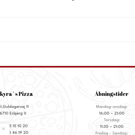
kyra`s Pizza
Åbningstider
l.Guldagervej 11
Mandag-onsdag:
6710 Esbjerg V
16:00 – 21:00
Torsdag:
+45 75 15 10 20
11:30 – 21:00
45 75 46 19 20
Fredag - Søndag: