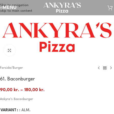
Skip to navigation
MENU
Skip to main content
Klik for at forstørre
Forside
/
Burger
61. Baconburger
90,00
kr.
–
180,00
kr.
Ankyra’s Baconburger
VARIANT
: ALM.