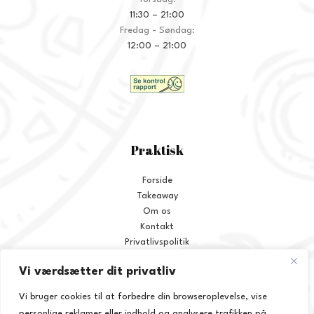
11:30 – 21:00
Fredag - Søndag:
12:00 – 21:00
Praktisk
Forside
Takeaway
Om os
Kontakt
Privatlivspolitik
Handelsbetingelser
Vi værdsætter dit privatliv
ALLERGI INFORMATION
Vi bruger cookies til at forbedre din browseroplevelse, vise
Kontakt os hvis du har spørgsmål vedr. allergene ingredienser i vores
personlige reklamer eller indhold og analysere trafikken på