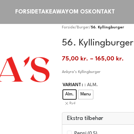
FORSIDE
TAKEAWAY
OM OS
KONTAKT
Forside
/
Burger
/
56. Kyllingburger
56. Kyllingburger
75,00
kr.
–
165,00
kr.
Ankyra’s Kyllingburger
VARIANT
: ALM.
Alm.
Menu
Ryd