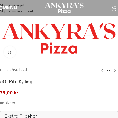
Skip to navigation
MENU
Skip to main content
Klik for at forstørre
Forside
/
Pitabrød
50. Pita Kylling
79,00
kr.
m/ skinke