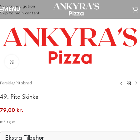
Skip to navigation
MENU
Skip to main content
Klik for at forstørre
Forside
/
Pitabrød
49. Pita Skinke
79,00
kr.
m/ rejer