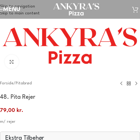
Skip to navigation
MENU
Skip to main content
Klik for at forstørre
Forside
/
Pitabrød
48. Pita Rejer
79,00
kr.
m/ rejer