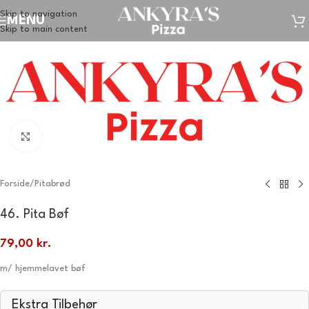
Skip to navigation
MENU
Skip to main content
Klik for at forstørre
Forside
/
Pitabrød
46. Pita Bøf
79,00
kr.
m/ hjemmelavet bøf