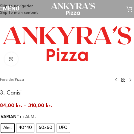
Skip to navigation
MENU
Skip to main content
Klik for at forstørre
Forside
/
Pizza
3. Canisi
84,00
kr.
–
310,00
kr.
VARIANT
: ALM.
Alm.
40*40
60x60
UFO