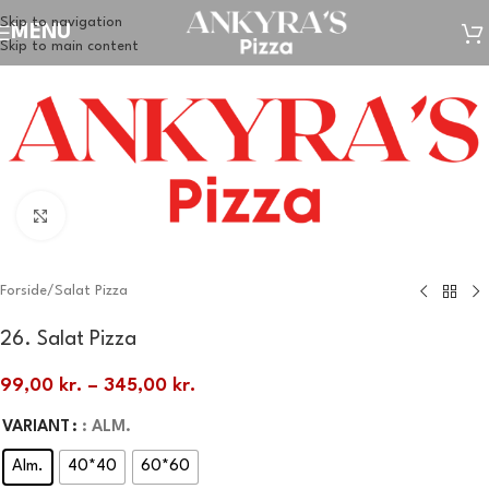
Skip to navigation
MENU
Skip to main content
Klik for at forstørre
Forside
/
Salat Pizza
26. Salat Pizza
99,00
kr.
–
345,00
kr.
VARIANT
: ALM.
Alm.
40*40
60*60