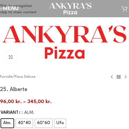
Skip to navigation
MENU
Skip to main content
Klik for at forstørre
Forside
/
Pizza Deluxe
25. Alberte
96,00
kr.
–
345,00
kr.
VARIANT
: ALM.
Alm.
40*40
60*60
Ufo