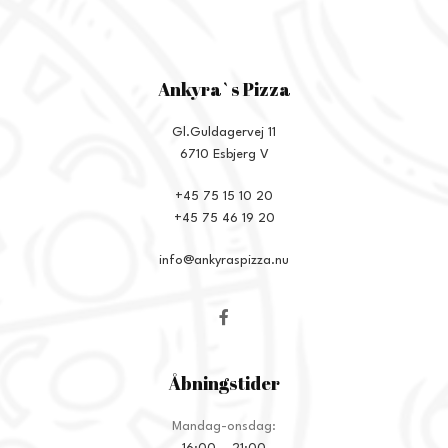
Ankyra`s Pizza
Gl.Guldagervej 11
6710 Esbjerg V
+45 75 15 10 20
+45 75 46 19 20
info@ankyraspizza.nu
Åbningstider
Mandag-onsdag: