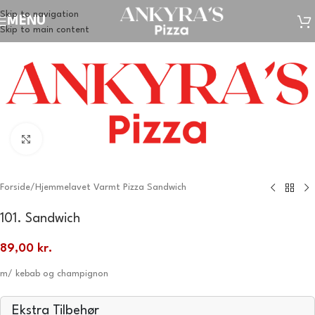
Skip to navigation
MENU
Skip to main content
Klik for at forstørre
Forside
/
Hjemmelavet Varmt Pizza Sandwich
101. Sandwich
89,00
kr.
m/ kebab og champignon